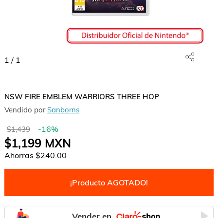
1
/
1
NSW FIRE EMBLEM WARRIORS THREE HOP
Vendido por
Sanborns
-
16
%
$1,439
$1,199
MXN
Ahorras
$240.00
¡Producto AGOTADO!
Vender en