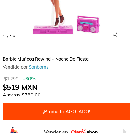
1
/
15
Barbie Muñeca Rewind - Noche De Fiesta
Vendido por
Sanborns
-
60
%
$1,299
$519
MXN
Ahorras
$780.00
¡Producto AGOTADO!
Vender en