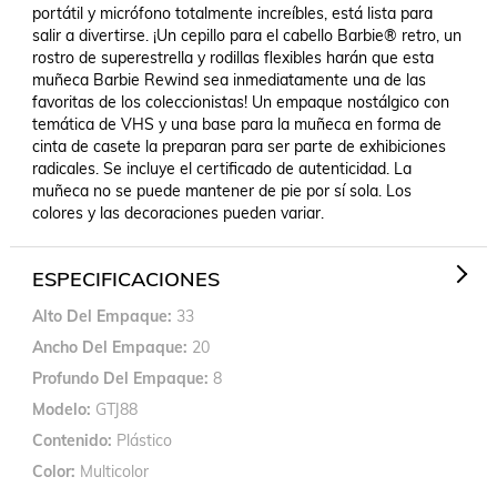
portátil y micrófono totalmente increíbles, está lista para 
salir a divertirse. ¡Un cepillo para el cabello Barbie® retro, un 
rostro de superestrella y rodillas flexibles harán que esta 
muñeca Barbie Rewind sea inmediatamente una de las 
favoritas de los coleccionistas! Un empaque nostálgico con 
temática de VHS y una base para la muñeca en forma de 
cinta de casete la preparan para ser parte de exhibiciones 
radicales. Se incluye el certificado de autenticidad. La 
muñeca no se puede mantener de pie por sí sola. Los 
colores y las decoraciones pueden variar.
ESPECIFICACIONES
Alto Del Empaque
33
Ancho Del Empaque
20
Profundo Del Empaque
8
Modelo
GTJ88
Contenido
Plástico
Color
Multicolor