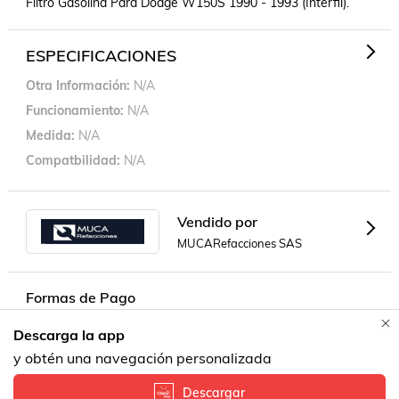
Filtro Gasolina Para Dodge W150S 1990 - 1993 (Interfil).
ESPECIFICACIONES
Otra Información
N/A
Funcionamiento
N/A
Medida
N/A
Compatbilidad
N/A
Vendido por
MUCARefacciones SAS
Formas de Pago
Descarga la app
Contacta a un vendedor!
y obtén una navegación personalizada
Descargar