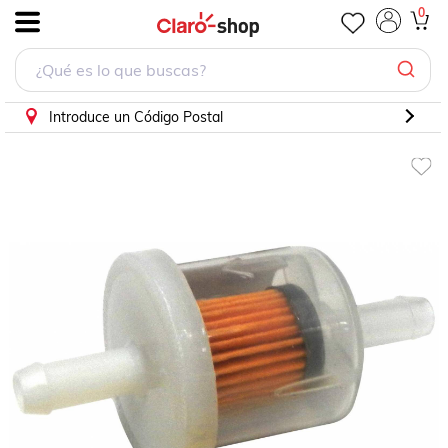
Filtro Gasolina Para Dodge W150S 1990 - 1993 (Interfil)
0
.
Introduce un Código Postal