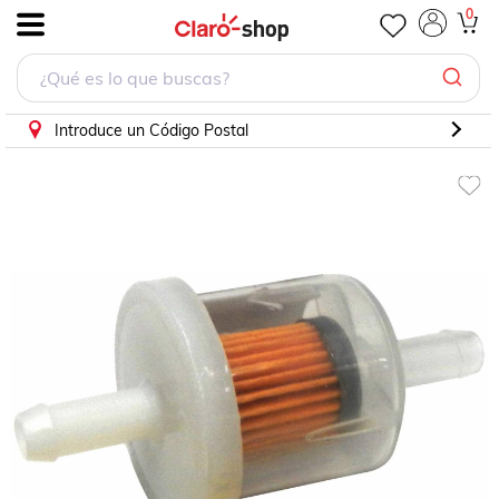
Filtro Gasolina Para Ford Econoline E-350 1985 - 2008 (Interf
0
.
Introduce un Código Postal