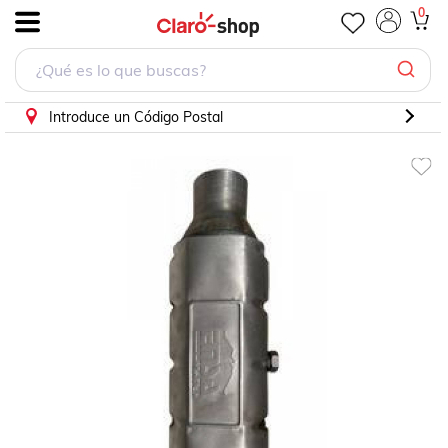
Catalizador Para Chevrolet Chevelle 1962 - 1980 (Duralast)
0
.
Introduce un Código Postal