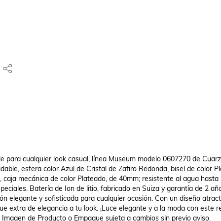
le para cualquier look casual, línea Museum modelo 0607270 de Cuarz
ble, esfera color Azul de Cristal de Zafiro Redonda, bisel de color Pl
e, caja mecánica de color Plateado, de 40mm; resistente al agua hasta 
eciales. Batería de Ion de litio, fabricado en Suiza y garantía de 2 años
ión elegante y sofisticada para cualquier ocasión. Con un diseño atracti
e extra de elegancia a tu look. ¡Luce elegante y a la moda con este rel
s. Imagen de Producto o Empaque sujeta a cambios sin previo aviso.