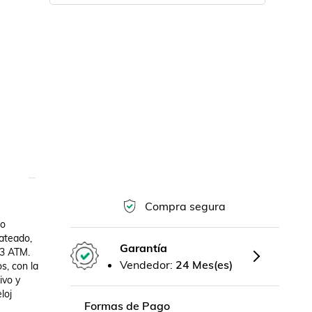
Compra segura
o 
ateado, 
Garantía
3 ATM. 
Vendedor:
24 Mes(es)
, con la 
vo y 
oj 
Formas de Pago