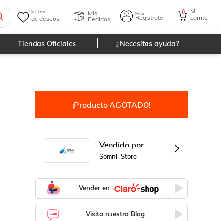
Mi
0
Mis
Mi Lista
Hola
Registrate
carrito
de deseos
Pedidos
Tiendas Oficiales
¿Necesitas ayuda?
¡Producto AGOTADO!
Vendido por
Somni_Store
Vender en
Visita nuestro Blog