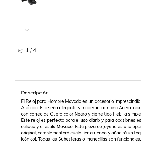
Libros, revistas y comics
Películas, series de tv y música
Otras categorías
Bebidas
Súpermercado
Farmacia
1
/
4
Descripción
El Reloj para Hombre Movado es un accesorio imprescindib
Análogo. El diseño elegante y moderno combina Acero inoxida
con correa de Cuero color Negro y cierre tipo Hebilla simpl
Este reloj es perfecto para el uso diario y para ocasiones esp
calidad y el estilo Movado. Esta pieza de joyería es una opc
original, complementará cualquier atuendo y añadirá un toqu
icónico!. Todas las Subesferas o manecillas son funcionale