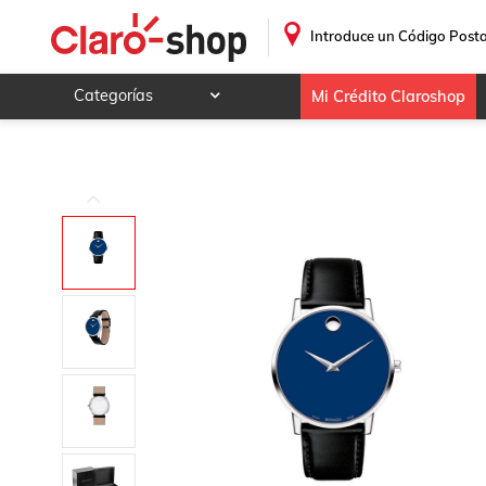
Reloj Movado Hombre Cuero 0607270 Museum
.
Introduce un Código Posta
Categorías
Mi Crédito Claroshop
Celulares y telefonía
Electrónica y tecnología
Videojuegos
Hogar y jardín
Deportes y ocio
Animales y mascotas
Ferretería y autos
Ropa, calzado y accesorios
Mamá y bebé
Salud, belleza y cuidado personal
Joyería y relojes
Juegos y juguetes