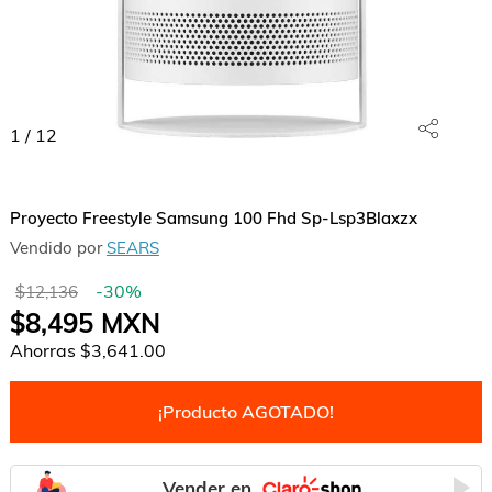
1
/
12
Proyecto Freestyle Samsung 100 Fhd Sp-Lsp3Blaxzx
Vendido por
SEARS
-
30
%
$12,136
$8,495
MXN
Ahorras
$3,641.00
¡Producto AGOTADO!
Vender en