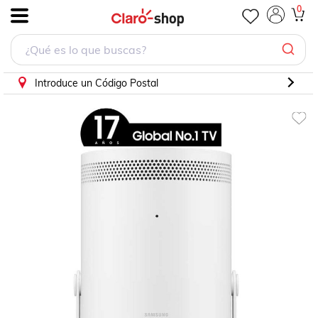
Proyecto Freestyle Samsung 100 Fhd Sp-Lsp3Blaxzx
0
.
Introduce un Código Postal