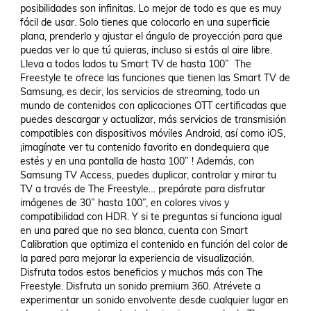
posibilidades son infinitas. Lo mejor de todo es que es muy 
fácil de usar. Solo tienes que colocarlo en una superficie 
plana, prenderlo y ajustar el ángulo de proyección para que 
puedas ver lo que tú quieras, incluso si estás al aire libre. 
Lleva a todos lados tu Smart TV de hasta 100”  The 
Freestyle te ofrece las funciones que tienen las Smart TV de 
Samsung, es decir, los servicios de streaming, todo un 
mundo de contenidos con aplicaciones OTT certificadas que 
puedes descargar y actualizar, más servicios de transmisión 
compatibles con dispositivos móviles Android, así como iOS, 
¡imagínate ver tu contenido favorito en dondequiera que 
estés y en una pantalla de hasta 100” ! Además, con 
Samsung TV Access, puedes duplicar, controlar y mirar tu 
TV a través de The Freestyle… prepárate para disfrutar 
imágenes de 30” hasta 100”, en colores vivos y 
compatibilidad con HDR. Y si te preguntas si funciona igual 
en una pared que no sea blanca, cuenta con Smart 
Calibration que optimiza el contenido en función del color de 
la pared para mejorar la experiencia de visualización. 
Disfruta todos estos beneficios y muchos más con The 
Freestyle. Disfruta un sonido premium 360. Atrévete a 
experimentar un sonido envolvente desde cualquier lugar en 