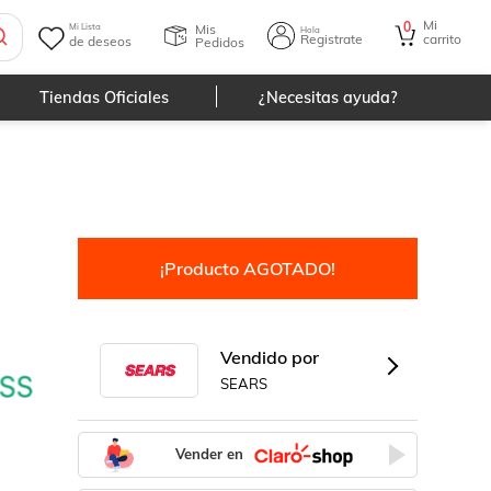
Mi
0
Mis
Mi Lista
Hola
Registrate
carrito
de deseos
Pedidos
Tiendas Oficiales
¿Necesitas ayuda?
¡Producto AGOTADO!
Vendido por
SEARS
Vender en