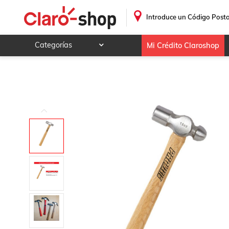
Martillo de Bola con Mango de Madera 16 Oz Promaker
.
Introduce un Código Posta
Categorías
Mi Crédito Claroshop
Celulares y telefonía
Electrónica y tecnología
Videojuegos
Hogar y jardín
Deportes y ocio
Animales y mascotas
Ferretería y autos
Ropa, calzado y accesorios
Mamá y bebé
Salud, belleza y cuidado personal
Joyería y relojes
Juegos y juguetes