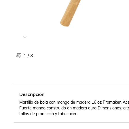
Libros, revistas y comics
Películas, series de tv y música
Otras categorías
Bebidas
Súpermercado
Farmacia
1
/
3
Descripción
Martillo de bola con mango de madera 16 oz Promaker. Acero
Fuerte mango construido en madera dura Dimensiones: alto 3
fallos de produccin y fabricacin.