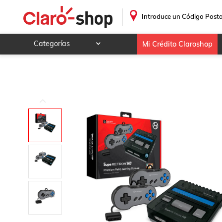
Consola SupaRetroN HD Para Super NES / Super Famicom 
.
Introduce un Código Posta
Categorías
Mi Crédito Claroshop
Celulares y telefonía
Electrónica y tecnología
Videojuegos
Hogar y jardín
Deportes y ocio
Animales y mascotas
Ferretería y autos
Ropa, calzado y accesorios
Mamá y bebé
Salud, belleza y cuidado personal
Joyería y relojes
Juegos y juguetes