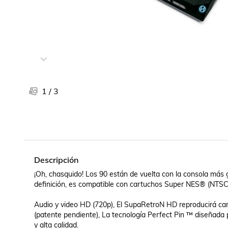
Libros, revistas y comics
Películas, series de tv y música
Otras categorías
Bebidas
Súpermercado
Farmacia
1
/
3
Descripción
¡Oh, chasquido! Los 90 están de vuelta con la consola más g
definición, es compatible con cartuchos Super NES® (NTSC
Audio y video HD (720p), El SupaRetroN HD reproducirá car
(patente pendiente), La tecnología Perfect Pin ™ diseñada 
y alta calidad.