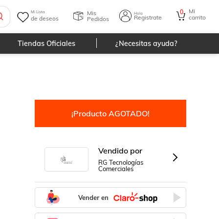
Mi
0
Mis
Mi Lista
Hola
Registrate
carrito
de deseos
Pedidos
Tiendas Oficiales
¿Necesitas ayuda?
¡Producto AGOTADO!
Vendido por
RG Tecnologías
Comerciales
Vender en