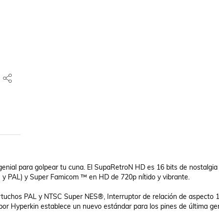
enial para golpear tu cuna. El SupaRetroN HD es 16 bits de nostalgia d
 y PAL) y Super Famicom ™ en HD de 720p nítido y vibrante.

tuchos PAL y NTSC Super NES®, Interruptor de relación de aspecto 16:
por Hyperkin establece un nuevo estándar para los pines de última gen