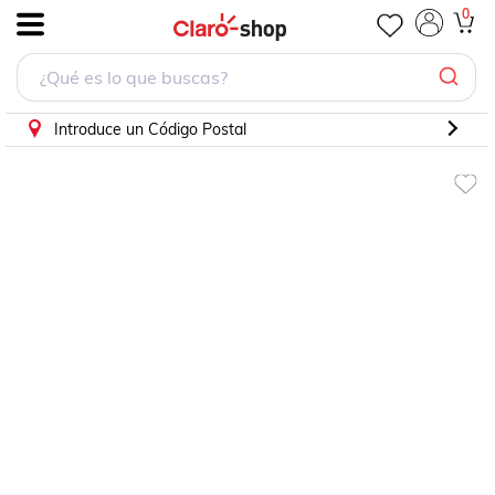
Paq 2 Llantas 175/65 R14 Dunlop Sp Touring T1 82t
0
.
Introduce un Código Postal