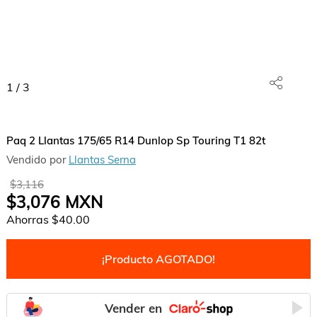
1
/
3
Paq 2 Llantas 175/65 R14 Dunlop Sp Touring T1 82t
Vendido por
Llantas Serna
$3,116
$3,076
MXN
Ahorras
$40.00
¡Producto AGOTADO!
Vender en