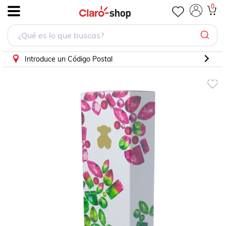
Perfume Tous Gems Power Para Mujer EDT 90ml
0
.
Introduce un Código Postal