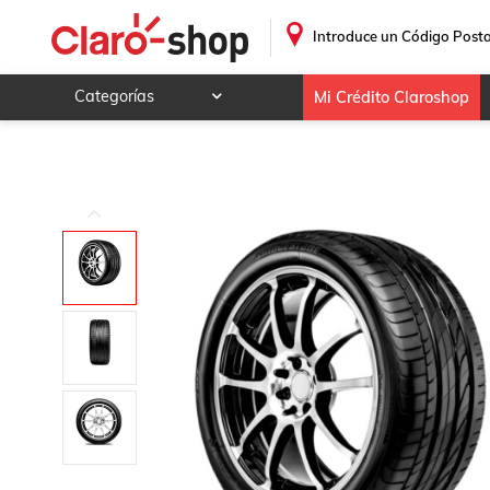
Llanta 205/55R16 91V Bridgestone Turanza ER300
.
Introduce un Código Posta
Categorías
Mi Crédito Claroshop
Celulares y telefonía
Electrónica y tecnología
Videojuegos
Hogar y jardín
Deportes y ocio
Animales y mascotas
Ferretería y autos
Ropa, calzado y accesorios
Mamá y bebé
Salud, belleza y cuidado personal
Joyería y relojes
Juegos y juguetes