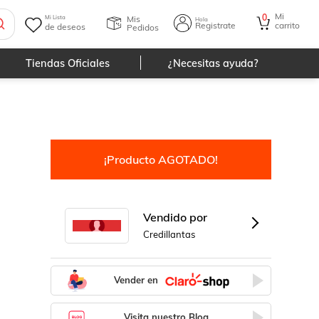
Mi
0
Mis
Mi Lista
Hola
Registrate
carrito
de deseos
Pedidos
Tiendas Oficiales
¿Necesitas ayuda?
¡Producto AGOTADO!
Vendido por
Credillantas
Vender en
Visita nuestro Blog