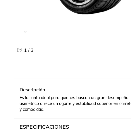
Libros, revistas y comics
Películas, series de tv y música
Otras categorías
Bebidas
Súpermercado
Farmacia
1
/
3
Descripción
Es la llanta ideal para quienes buscan un gran desempeño, 
asimétrico ofrece un agarre y estabilidad superior en carret
y comodidad.
ESPECIFICACIONES