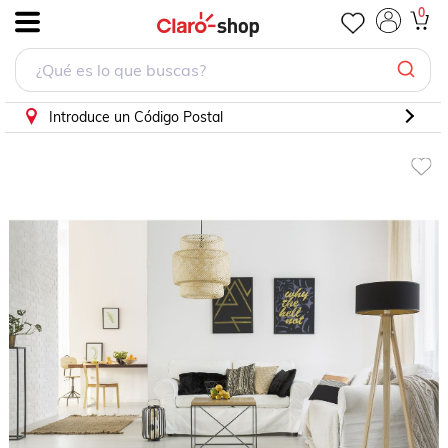
Tapete Grand Chd Home Sr38905I91 0.914X1.5
0
.
Introduce un Código Postal