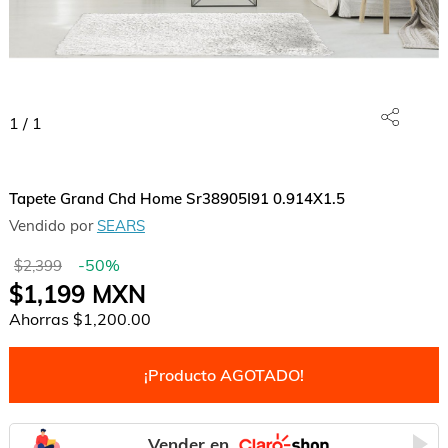
1
/
1
Tapete Grand Chd Home Sr38905I91 0.914X1.5
Vendido por
SEARS
-
50
%
$2,399
$1,199
MXN
Ahorras
$1,200.00
¡Producto AGOTADO!
Vender en