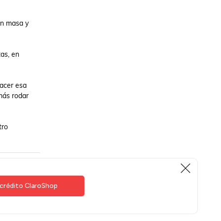
on masa y 
as, en 
acer esa 
más rodar 
ro 
 crédito ClaroShop