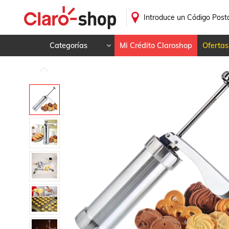
Introduce un Código Post
Categorías
Mi Crédito Claroshop
Ofertas
Celulares y telefonía
Electrónica y tecnología
Videojuegos
Hogar y jardín
Deportes y ocio
Animales y mascotas
Ferretería y autos
Ropa, calzado y
accesorios
Mamá y bebé
Salud, belleza y cuidado
personal
Joyería y relojes