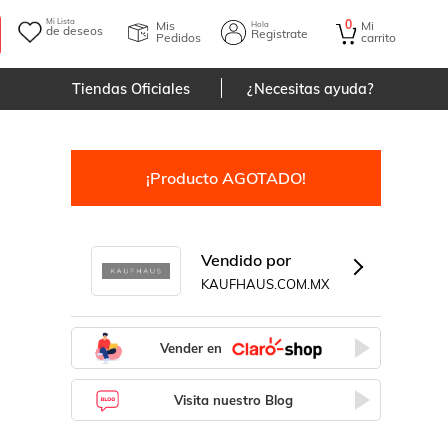
Mi Lista
0
Mis
Mi
Hola
de deseos
Registrate
Pedidos
carrito
Tiendas Oficiales
¿Necesitas ayuda?
¡Producto AGOTADO!
Vendido por
KAUFHAUS.COM.MX
Vender en
Visita nuestro Blog