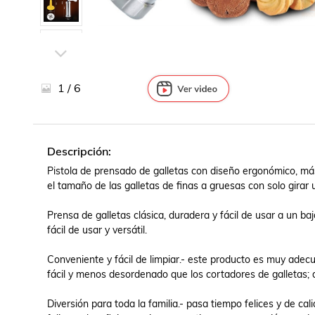
Juegos y juguetes
Libros, revistas y comics
Películas, series de tv y
música
Otras categorías
1
/
6
Bebidas
Súpermercado
Farmacia
Descripción:
Pistola de prensado de galletas con diseño ergonómico, más
el tamaño de las galletas de finas a gruesas con solo girar un
Prensa de galletas clásica, duradera y fácil de usar a un bajo
fácil de usar y versátil.

Conveniente y fácil de limpiar.- este producto es muy adecu
fácil y menos desordenado que los cortadores de galletas; d
Diversión para toda la familia.- pasa tiempo felices y de cal