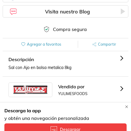
Visita nuestro Blog
Compra segura
Agregar a favoritos
Compartir
Descripción
Sal con Ajo en bolsa metalica 8kg
Vendido por
YULIMESFOODS
Descarga la app
Formas de Pago
Contacta a un vendedor!
y obtén una navegación personalizada
Descargar