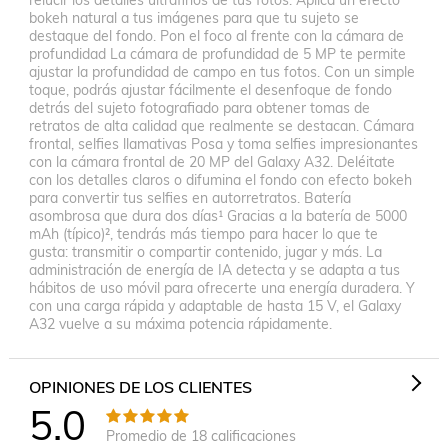
relucir los detalles ultrafinos de tus fotos. Aplica un efecto
bokeh natural a tus imágenes para que tu sujeto se
destaque del fondo. Pon el foco al frente con la cámara de
profundidad La cámara de profundidad de 5 MP te permite
ajustar la profundidad de campo en tus fotos. Con un simple
toque, podrás ajustar fácilmente el desenfoque de fondo
detrás del sujeto fotografiado para obtener tomas de
retratos de alta calidad que realmente se destacan. Cámara
frontal, selfies llamativas Posa y toma selfies impresionantes
con la cámara frontal de 20 MP del Galaxy A32. Deléitate
con los detalles claros o difumina el fondo con efecto bokeh
para convertir tus selfies en autorretratos. Batería
asombrosa que dura dos días¹ Gracias a la batería de 5000
mAh (típico)², tendrás más tiempo para hacer lo que te
gusta: transmitir o compartir contenido, jugar y más. La
administración de energía de IA detecta y se adapta a tus
hábitos de uso móvil para ofrecerte una energía duradera. Y
con una carga rápida y adaptable de hasta 15 V, el Galaxy
A32 vuelve a su máxima potencia rápidamente.
OPINIONES DE LOS CLIENTES
5.0
Promedio de
18
calificaciones