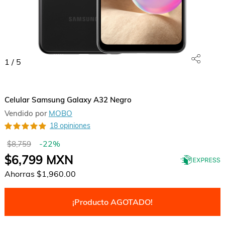
1
/
5
Celular Samsung Galaxy A32 Negro
Vendido por
MOBO
18 opiniones
-
22
%
$8,759
$6,799
MXN
Ahorras
$1,960.00
¡Producto AGOTADO!