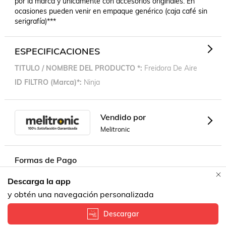
por la marca y únicamente con accesorios originales. En 
ocasiones pueden venir en empaque genérico (caja café sin 
serigrafía)***
ESPECIFICACIONES
TITULO / NOMBRE DEL PRODUCTO *
Freidora De Aire
ID FILTRO (Marca)*
Ninja
Vendido por
Melitronic
Formas de Pago
Descarga la app
Contacta a un vendedor!
y obtén una navegación personalizada
Descargar