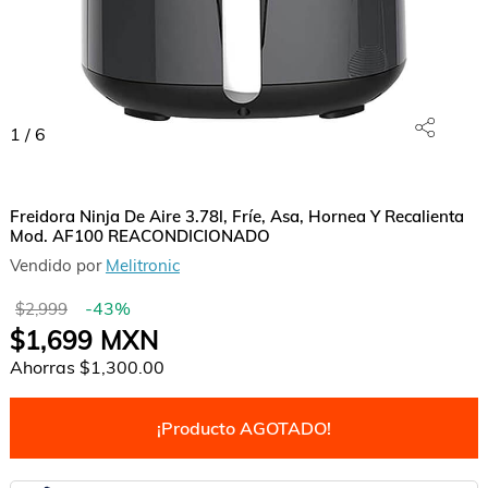
1
/
6
Freidora Ninja De Aire 3.78l, Fríe, Asa, Hornea Y Recalienta
Mod. AF100 REACONDICIONADO
Vendido por
Melitronic
-
43
%
$2,999
$1,699
MXN
Ahorras
$1,300.00
¡Producto AGOTADO!