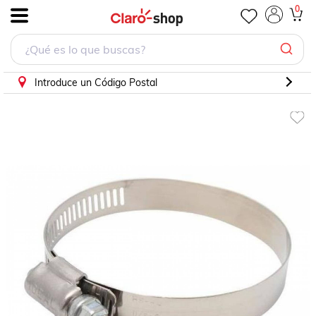
Abrazadera Everbilt Acero Inoxidable Med 2 A 3
0
.
Introduce un Código Postal