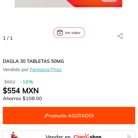
1
/
1
DAGLA 30 TABLETAS 50MG
Vendido por
Farmacia Prixz
-
16
%
$662
$554
MXN
Ahorras
$108.00
¡Producto AGOTADO!
Vender en