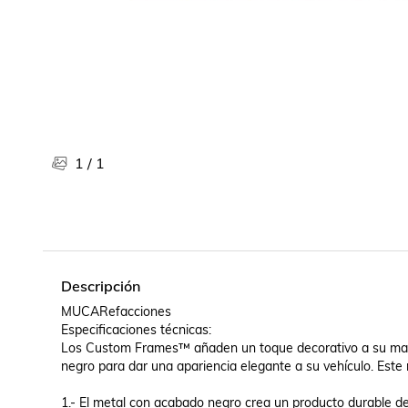
Libros, revistas y comics
Películas, series de tv y música
Otras categorías
Bebidas
Súpermercado
Farmacia
1
/
1
Descripción
MUCARefacciones

Especificaciones técnicas:

Los Custom Frames™ añaden un toque decorativo a su matríc
negro para dar una apariencia elegante a su vehículo. Este 
1.- El metal con acabado negro crea un producto durable de a