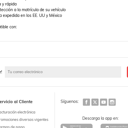
 y rápida

tección a la matrícula de su vehículo

a expedida en los EE. UU y México

ble con: 

r!
Síguenos:
ervicio al Cliente
acturación electrónica
Descarga la app en:
romociones diversas vigentes
ormas de pago