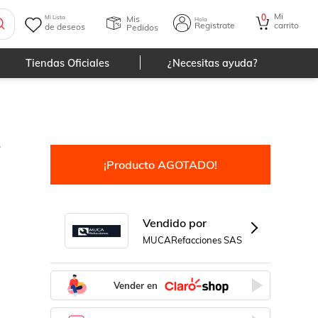
Mi
0
Mis
Mi Lista
Hola
Registrate
carrito
de deseos
Pedidos
Tiendas Oficiales
¿Necesitas ayuda?
z
¡Producto AGOTADO!
Vendido por
MUCARefacciones SAS
Vender en