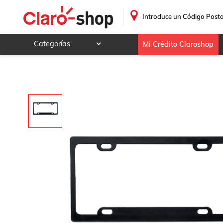
Portaplaca Para Pontiac Matiz G2 1954 - 2012 (Custom)
.
Introduce un Código Posta
Categorías
Mi Crédito Claroshop
Celulares y telefonía
Electrónica y tecnología
Videojuegos
Hogar y jardín
Deportes y ocio
Animales y mascotas
Ferretería y autos
Ropa, calzado y accesorios
Mamá y bebé
Salud, belleza y cuidado personal
Joyería y relojes
Juegos y juguetes