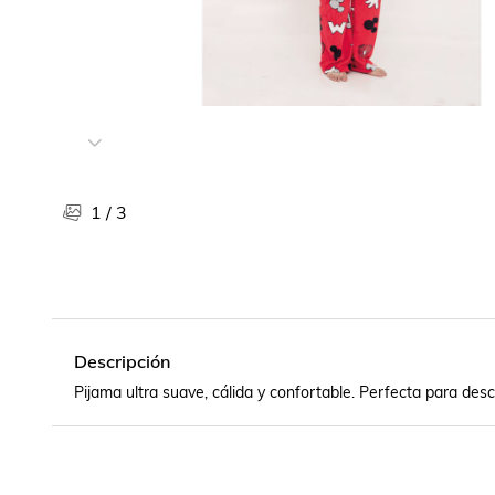
Libros, revistas y comics
Películas, series de tv y música
Otras categorías
Bebidas
Súpermercado
Farmacia
1
/
3
Descripción
Pijama ultra suave, cálida y confortable. Perfecta para des