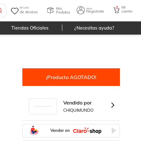
Mi
0
Mis
Mi Lista
Hola
Registrate
carrito
de deseos
Pedidos
Tiendas Oficiales
¿Necesitas ayuda?
¡Producto AGOTADO!
Vendido por
CHIQUIMUNDO
Vender en