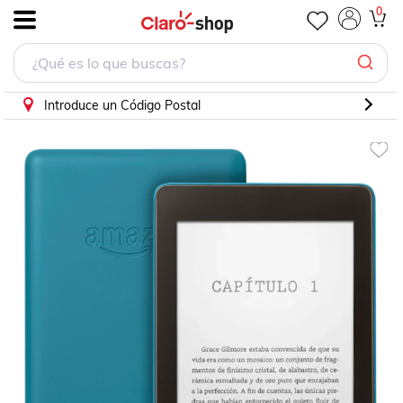
Amazon Kindle Paperwhite 8gb IPX8 10ma. Generación Azu
0
.
Introduce un Código Postal