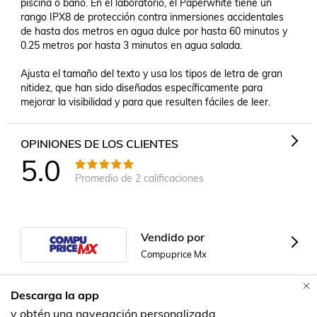
piscina o baño. En el laboratorio, el Paperwhite tiene un 
rango IPX8 de protección contra inmersiones accidentales 
de hasta dos metros en agua dulce por hasta 60 minutos y 
0.25 metros por hasta 3 minutos en agua salada. 

Ajusta el tamaño del texto y usa los tipos de letra de gran 
nitidez, que han sido diseñadas específicamente para 
mejorar la visibilidad y para que resulten fáciles de leer.
OPINIONES DE LOS CLIENTES
5.0
Promedio de
2
calificaciones
Vendido por
Compuprice Mx
Descarga la app
Formas de Pago
Contacta a un vendedor!
y obtén una navegación personalizada