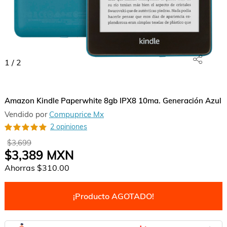
1
/
2
Amazon Kindle Paperwhite 8gb IPX8 10ma. Generación Azul
Vendido por
Compuprice Mx
2 opiniones
$3,699
$3,389
MXN
Ahorras
$310.00
¡Producto AGOTADO!