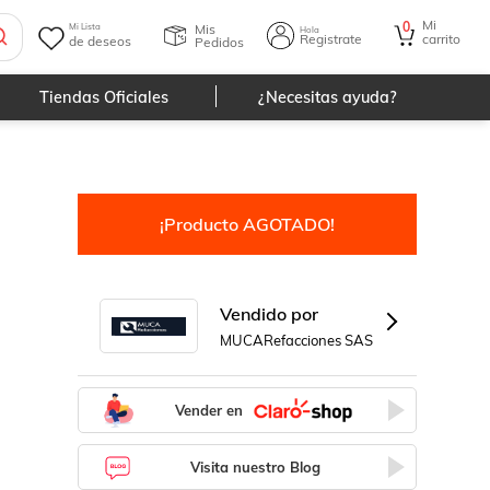
Mi
0
Mis
Mi Lista
Hola
Registrate
carrito
de deseos
Pedidos
Tiendas Oficiales
¿Necesitas ayuda?
¡Producto AGOTADO!
Vendido por
MUCARefacciones SAS
Vender en
Visita nuestro Blog