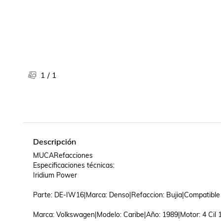
Libros, revistas y comics
Películas, series de tv y música
Otras categorías
Bebidas
Súpermercado
Farmacia
1
/
1
Descripción
MUCARefacciones

Especificaciones técnicas:

Iridium Power

Parte: DE-IW16|Marca: Denso|Refaccion: Bujia|Compatible c
Marca: Volkswagen|Modelo: Caribe|Año: 1989|Motor: 4 Cil 1.