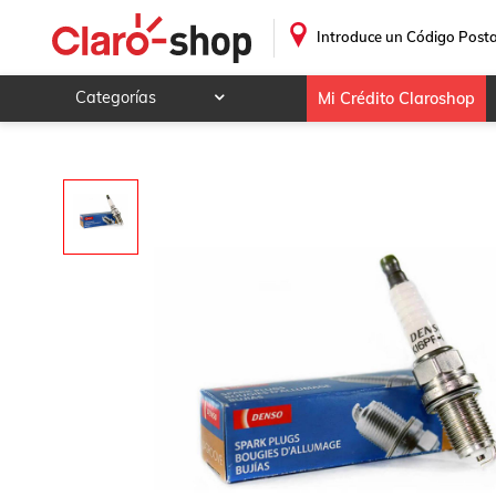
Bujia Para Volkswagen Caribe 1959 - 1973 (Denso)
.
Introduce un Código Posta
Categorías
Mi Crédito Claroshop
Celulares y telefonía
Electrónica y tecnología
Videojuegos
Hogar y jardín
Deportes y ocio
Animales y mascotas
Ferretería y autos
Ropa, calzado y accesorios
Mamá y bebé
Salud, belleza y cuidado personal
Joyería y relojes
Juegos y juguetes