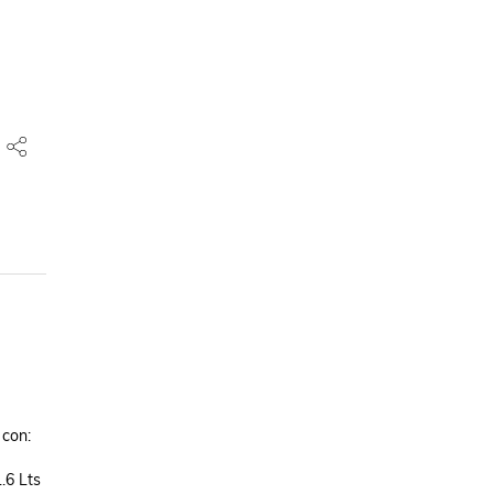
on: 

6 Lts
