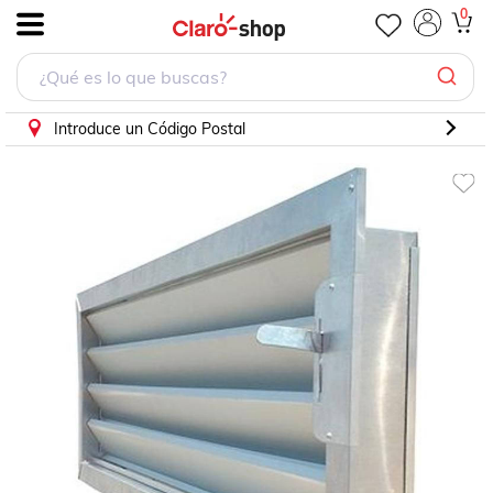
Louvers para Ambiente Confortable, MXCLV-0269, 60x15x6", ba
0
.
Introduce un Código Postal