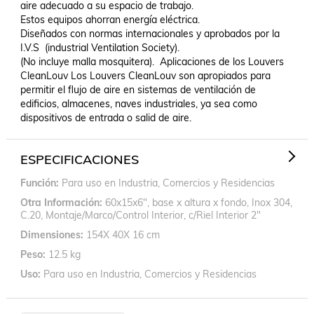
aire adecuado a su espacio de trabajo.

Estos equipos ahorran energía eléctrica.

Diseñados con normas internacionales y aprobados por la 
I.V.S  (industrial Ventilation Society).

(No incluye malla mosquitera).  Aplicaciones de los Louvers 
CleanLouv Los Louvers CleanLouv son apropiados para 
permitir el flujo de aire en sistemas de ventilación de 
edificios, almacenes, naves industriales, ya sea como 
dispositivos de entrada o salid de aire.
ESPECIFICACIONES
Función
Para uso en Industria, Comercios y Residencias
Otra Información
60x15x6", base x altura x fondo, Inox 304,
C.20, Montaje/Marco/Control Interior, c/Riel Interior 2"
Dimensiones
154X 40X 16 cm
Peso
12.5 kg
Uso
Para uso en Industria, Comercios y Residencias