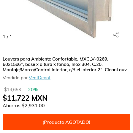
1
/
1
Louvers para Ambiente Confortable, MXCLV-0269,
60x15x6", base x altura x fondo, Inox 304, C.20,
Montaje/Marco/Control Interior, c/Riel Interior 2", CleanLouv
Vendido por
VentDepot
-
20
%
$14,653
$11,722
MXN
Ahorras
$2,931.00
¡Producto AGOTADO!