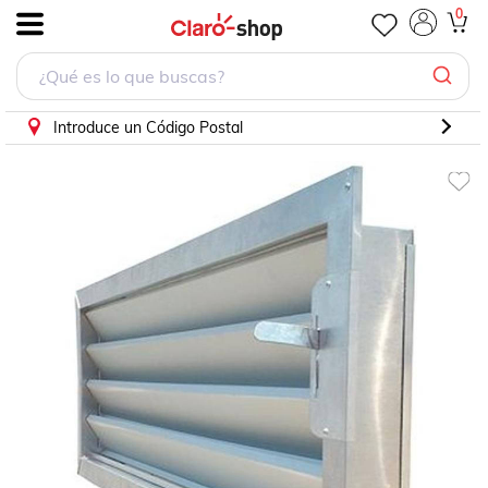
Louvers para Cuartos de Herramienta, MXCLV-0256, 54x15x6",
0
.
Introduce un Código Postal