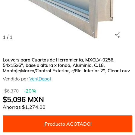
1
/
1
Louvers para Cuartos de Herramienta, MXCLV-0256,
54x15x6", base x altura x fondo, Aluminio, C.18,
Montaje/Marco/Control Exterior, c/Riel Interior 2", CleanLouv
Vendido por
VentDepot
-
20
%
$6,370
$5,096
MXN
Ahorras
$1,274.00
¡Producto AGOTADO!