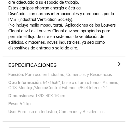
aire adecuado a su espacio de trabajo.

Estos equipos ahorran energía eléctrica.

Diseñados con normas internacionales y aprobados por la 
I.V.S  (industrial Ventilation Society).

(No incluye malla mosquitera).  Aplicaciones de los Louvers 
CleanLouv Los Louvers CleanLouv son apropiados para 
permitir el flujo de aire en sistemas de ventilación de 
edificios, almacenes, naves industriales, ya sea como 
dispositivos de entrada o salid de aire.
ESPECIFICACIONES
Función
Para uso en Industria, Comercios y Residencias
Otra Información
54x15x6", base x altura x fondo, Aluminio,
C.18, Montaje/Marco/Control Exterior, c/Riel Interior 2"
Dimensiones
139X 40X 16 cm
Peso
5.1 kg
Uso
Para uso en Industria, Comercios y Residencias