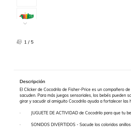
Libros, revistas y comics
Películas, series de tv y música
Otras categorías
Bebidas
Súpermercado
1
/
5
Farmacia
Descripción
El Clicker de Cocodrilo de Fisher-Price es un compañero de j
sacuden. Para más juegos sensoriales, los bebés pueden sacud
girar y sacudir al amiguito Cocodrilo ayuda a fortalecer las
·         JUGUETE DE ACTIVIDAD de Cocodrilo para que tu be
·         SONIDOS DIVERTIDOS - Sacude los coloridos anillos 