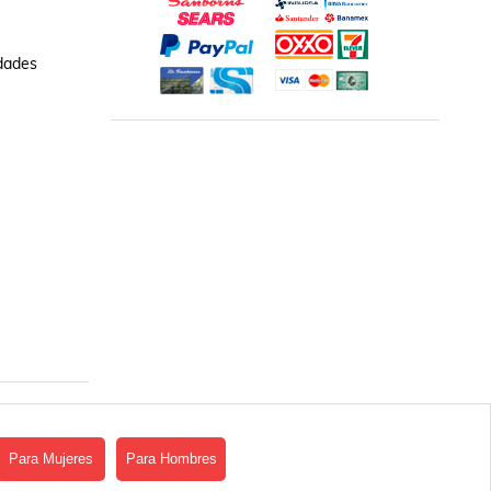
dades 
Para Mujeres
Para Hombres