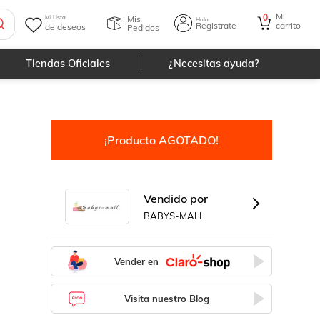
Mi
0
Mis
Mi Lista
Hola
Registrate
carrito
de deseos
Pedidos
Tiendas Oficiales
¿Necesitas ayuda?
¡Producto AGOTADO!
Vendido por
BABYS-MALL
Vender en
Visita nuestro Blog