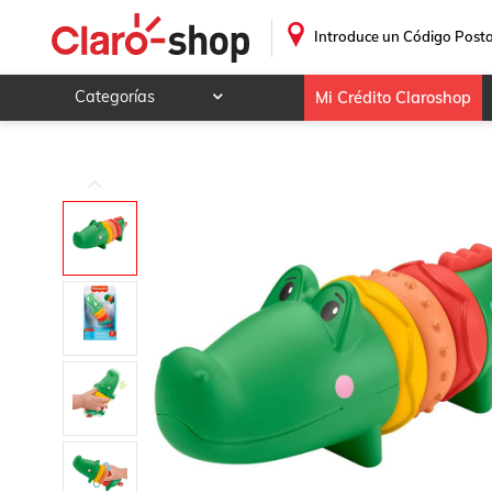
Fisher-Price Cocodrilo Click Clack
.
Introduce un Código Posta
Categorías
Mi Crédito Claroshop
Celulares y telefonía
Electrónica y tecnología
Videojuegos
Hogar y jardín
Deportes y ocio
Animales y mascotas
Ferretería y autos
Ropa, calzado y accesorios
Mamá y bebé
Salud, belleza y cuidado personal
Joyería y relojes
Juegos y juguetes