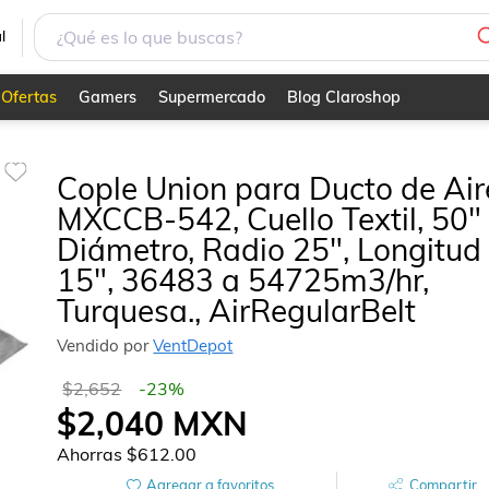
 50" Diámetro, Radio 25", Longitud 15", 36483 a 54725m3/hr
l
Ofertas
Gamers
Supermercado
Blog Claroshop
Cople Union para Ducto de Air
MXCCB-542, Cuello Textil, 50"
Diámetro, Radio 25", Longitud
15", 36483 a 54725m3/hr,
Turquesa., AirRegularBelt
Vendido por
VentDepot
$2,652
-
23
%
$2,040
MXN
Ahorras
$612.00
Agregar a favoritos
Compartir