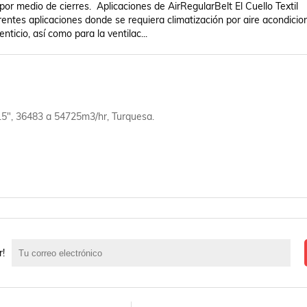
or medio de cierres.  Aplicaciones de AirRegularBelt El Cuello Textil 
entes aplicaciones donde se requiera climatización por aire acondicion
nticio, así como para la ventilac...
 15", 36483 a 54725m3/hr, Turquesa.
r!