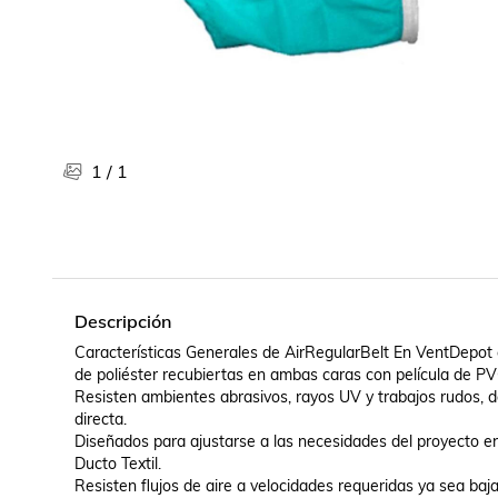
Libros, revistas y comics
Películas, series de tv y música
Otras categorías
Bebidas
Súpermercado
Farmacia
1
/
1
Descripción
Características Generales de AirRegularBelt En VentDepot c
de poliéster recubiertas en ambas caras con película de PVC,
Resisten ambientes abrasivos, rayos UV y trabajos rudos, 
directa.

Diseñados para ajustarse a las necesidades del proyecto en la
Ducto Textil.

Resisten flujos de aire a velocidades requeridas ya sea baja,