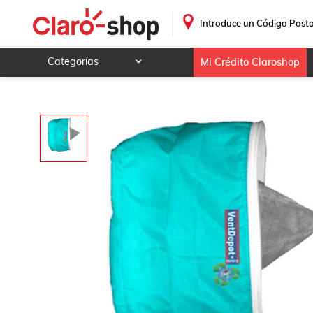
Cople Union para Ducto de Aire, MXCCB-542, Cuello Textil,
.
Introduce un Código Posta
Categorías
Mi Crédito Claroshop
Celulares y telefonía
Electrónica y tecnología
Videojuegos
Hogar y jardín
Deportes y ocio
Animales y mascotas
Ferretería y autos
Ropa, calzado y accesorios
Mamá y bebé
Salud, belleza y cuidado personal
Joyería y relojes
Juegos y juguetes