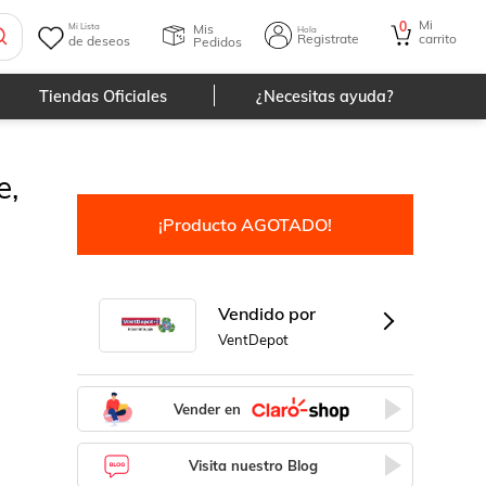
, Turquesa., AirRegularBelt
Mi
0
Mis
Mi Lista
Hola
Registrate
carrito
de deseos
Pedidos
Tiendas Oficiales
¿Necesitas ayuda?
e,
¡Producto AGOTADO!
Vendido por
VentDepot
Vender en
Visita nuestro Blog