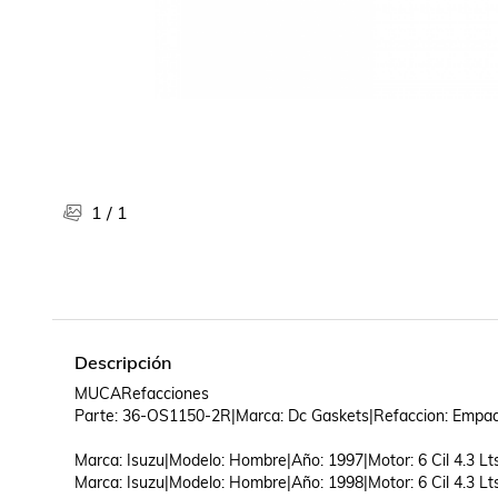
Libros, revistas y comics
Películas, series de tv y música
Otras categorías
Bebidas
Súpermercado
Farmacia
1
/
1
Descripción
MUCARefacciones

Parte: 36-OS1150-2R|Marca: Dc Gaskets|Refaccion: Empaqu
Marca: Isuzu|Modelo: Hombre|Año: 1997|Motor: 6 Cil 4.3 Lts
Marca: Isuzu|Modelo: Hombre|Año: 1998|Motor: 6 Cil 4.3 Lts