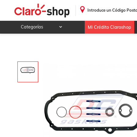
Empaque Carter Para Isuzu Hombre 1997 - 2001 (Dc Gaske
.
Introduce un Código Posta
Categorías
Mi Crédito Claroshop
Celulares y telefonía
Electrónica y tecnología
Videojuegos
Hogar y jardín
Deportes y ocio
Animales y mascotas
Ferretería y autos
Ropa, calzado y accesorios
Mamá y bebé
Salud, belleza y cuidado personal
Joyería y relojes
Juegos y juguetes