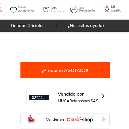
Mi
0
Mis
Mi Lista
Hola
Registrate
carrito
de deseos
Pedidos
Tiendas Oficiales
¿Necesitas ayuda?
¡Producto AGOTADO!
Vendido por
MUCARefacciones SAS
Vender en