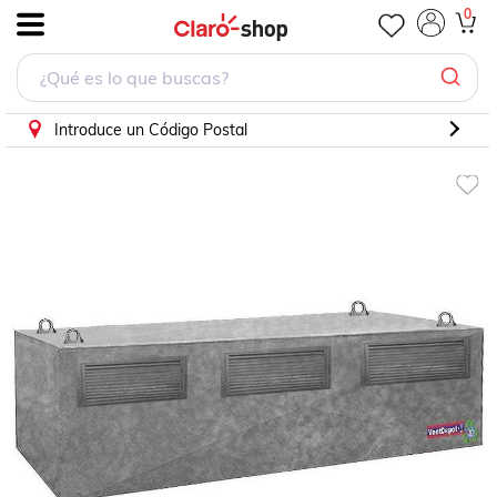
Campana Facil Mantenimiento, MXFBH-1652, 94x24x34", C,18
0
.
Introduce un Código Postal