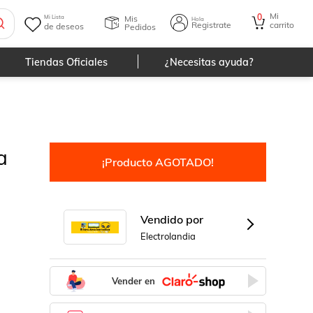
Mi
0
Mis
Mi Lista
Hola
Registrate
carrito
de deseos
Pedidos
Tiendas Oficiales
¿Necesitas ayuda?
a
¡Producto AGOTADO!
Vendido por
Electrolandia
Vender en