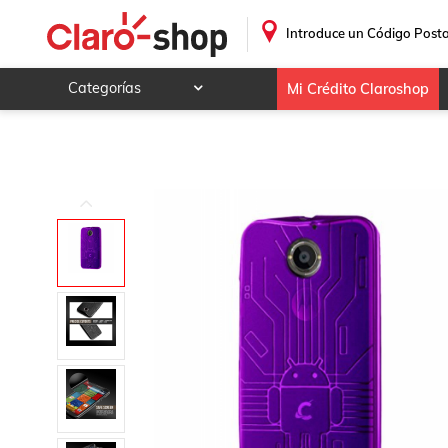
Funda Cruzerlite Bugdroid Circuit TPU Funda por Motorola o
.
Introduce un Código Posta
Categorías
Mi Crédito Claroshop
Celulares y telefonía
Electrónica y tecnología
Videojuegos
Hogar y jardín
Deportes y ocio
Animales y mascotas
Ferretería y autos
Ropa, calzado y accesorios
Mamá y bebé
Salud, belleza y cuidado personal
Joyería y relojes
Juegos y juguetes