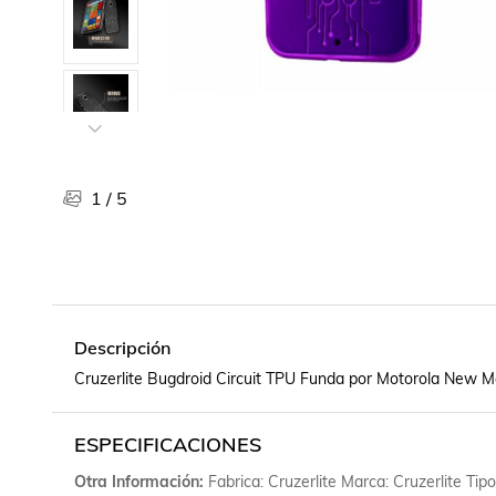
Libros, revistas y comics
Películas, series de tv y música
Otras categorías
Bebidas
Súpermercado
Farmacia
1
/
5
Descripción
Cruzerlite Bugdroid Circuit TPU Funda por Motorola New Mo
ESPECIFICACIONES
Otra Información
Fabrica: Cruzerlite Marca: Cruzerlite Tip