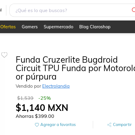
r púrpura
l
Ofertas
Gamers
Supermercado
Blog Claroshop
Funda Cruzerlite Bugdroid
Circuit TPU Funda por Motorol
or púrpura
Vendido por
Electrolandia
$1,539
-
25
%
$1,140
MXN
Ahorras
$399.00
Agregar a favoritos
Compartir