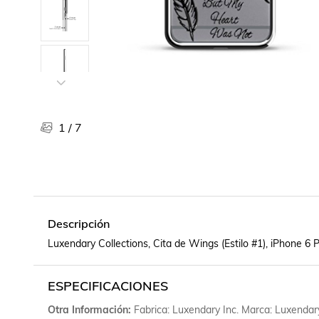
Libros, revistas y comics
Películas, series de tv y música
Otras categorías
Bebidas
Súpermercado
Farmacia
1
/
7
Descripción
Luxendary Collections, Cita de Wings (Estilo #1), iPhone 6 P
ESPECIFICACIONES
Otra Información
Fabrica: Luxendary Inc. Marca: Luxendary