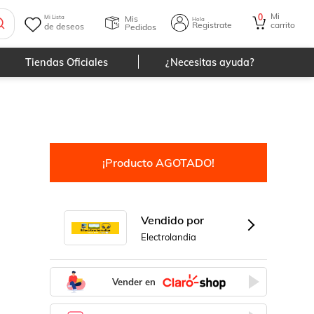
Mi
0
Mis
Mi Lista
Hola
Registrate
carrito
de deseos
Pedidos
Tiendas Oficiales
¿Necesitas ayuda?
¡Producto AGOTADO!
Vendido por
Electrolandia
Vender en