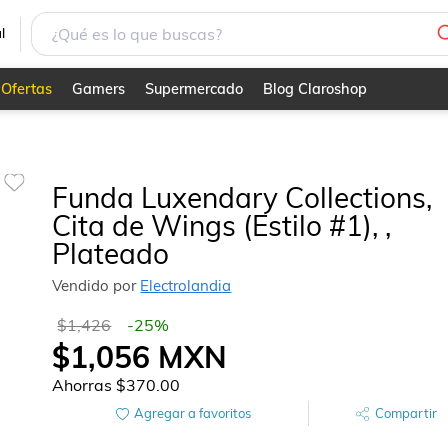
ateado
l
Ofertas
Gamers
Supermercado
Blog Claroshop
Funda Luxendary Collections,
Cita de Wings (Estilo #1), ,
Plateado
Vendido por
Electrolandia
$1,426
-
25
%
$1,056
MXN
Ahorras
$370.00
Agregar a favoritos
Compartir