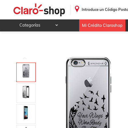
Funda Luxendary Collections, Cita de Wings (Estilo #1), , Pl
.
Introduce un Código Posta
Categorías
Mi Crédito Claroshop
Celulares y telefonía
Electrónica y tecnología
Videojuegos
Hogar y jardín
Deportes y ocio
Animales y mascotas
Ferretería y autos
Ropa, calzado y accesorios
Mamá y bebé
Salud, belleza y cuidado personal
Joyería y relojes
Juegos y juguetes