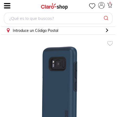
Funda Incipio Technologies - Carcasa para Samsung Galaxy
0
.
Introduce un Código Postal