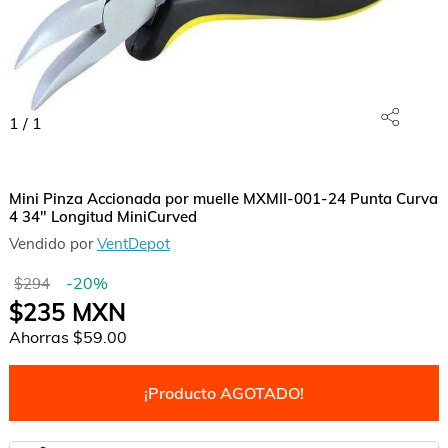
1
/
1
Mini Pinza Accionada por muelle MXMII-001-24 Punta Curva
4 34" Longitud MiniCurved
Vendido por
VentDepot
-
20
%
$294
$235
MXN
Ahorras
$59.00
¡Producto AGOTADO!