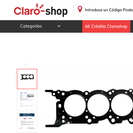
Juntas De Cabeza, SPQ; Para Hyundai Azera 2006-2012 V6
.
Introduce un Código Posta
Categorías
Mi Crédito Claroshop
Celulares y telefonía
Electrónica y tecnología
Videojuegos
Hogar y jardín
Deportes y ocio
Animales y mascotas
Ferretería y autos
Ropa, calzado y accesorios
Mamá y bebé
Salud, belleza y cuidado personal
Joyería y relojes
Juegos y juguetes