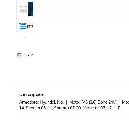
Libros, revistas y comics
Películas, series de tv y música
Otras categorías
Bebidas
Súpermercado
Farmacia
1
/
7
Descripción
Armadora: Hyundai, Kia.  |  Motor: V6 (3.8) Dohc 24V.  |  
14, Sedona 06-11, Sorento 07-09, Veracruz 07-12.  |  E.