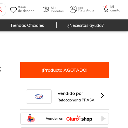
Mi
0
Mis
Mi Lista
Hola
Registrate
carrito
de deseos
Pedidos
Tiendas Oficiales
¿Necesitas ayuda?
;
¡Producto AGOTADO!
Vendido por
Refaccionaria PRASA
Vender en