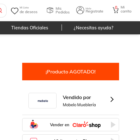
 ÁREAS METROPOLITANAS
Mi
0
Mis
Mi Lista
Hola
Registrate
carrito
de deseos
Pedidos
Tiendas Oficiales
¿Necesitas ayuda?
¡Producto AGOTADO!
Vendido por
Mobelo Mueblería
Vender en