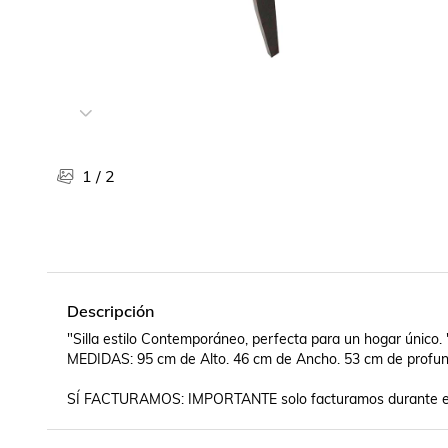
Libros, revistas y comics
Películas, series de tv y música
Otras categorías
Bebidas
Súpermercado
Farmacia
1
/
2
Descripción
"Silla estilo Contemporáneo, perfecta para un hogar único. "
MEDIDAS: 95 cm de Alto. 46 cm de Ancho. 53 cm de profund
SÍ FACTURAMOS: IMPORTANTE solo facturamos durante el 