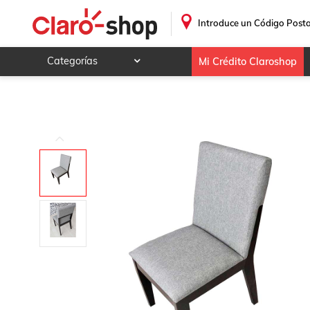
SILLA MOBELO DEGAS 425 COLOR GRIS-ENTREGA ÚNICA
.
Introduce un Código Posta
Categorías
Mi Crédito Claroshop
Celulares y telefonía
Electrónica y tecnología
Videojuegos
Hogar y jardín
Deportes y ocio
Animales y mascotas
Ferretería y autos
Ropa, calzado y accesorios
Mamá y bebé
Salud, belleza y cuidado personal
Joyería y relojes
Juegos y juguetes