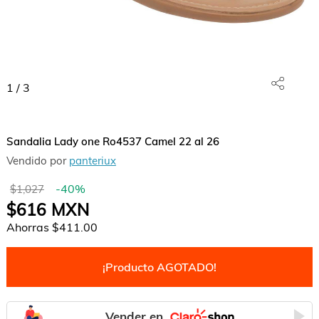
1
/
3
Sandalia Lady one Ro4537 Camel 22 al 26
Vendido por
panteriux
-
40
%
$1,027
$616
MXN
Ahorras
$411.00
¡Producto AGOTADO!
Vender en