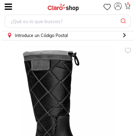
Bota y botín Elega Mx1301 Negro 23 al 26
0
.
Introduce un Código Postal