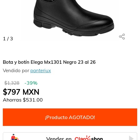
1
/
3
Bota y botín Elega Mx1301 Negro 23 al 26
Vendido por
panteriux
-
39
%
$1,328
$797
MXN
Ahorras
$531.00
¡Producto AGOTADO!
Vender en