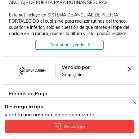
ANCLAJE DE PUERTA PARA RUTINAS SEGURAS

Este set incluye un SISTEMA DE ANCLJAE DE PUERTA 
FORTALECIDO el cual sirve para realizar rutinas del tronco 
superior e inferior, solo es cuestión de que atores el tope del 
anclaje en la ranura, ajustes la altura y listo, podrás realizar 
tus rutinas de forma super segura.

Continuar leyendo
SISTEMA DE SUJECIÓN DE TOBILLOS AJUSTABLE

Este set incluye DOS TIRAS AJUSTABLES CON 
Vendido por
ADHERENCIA SUPERIOR para sujetar los tobillos y realizar 
Grupo Jinim
rutinas del tren inferior con mejor eficacia gracias a que 
están elaboradas con velcro de alta adherencia. Consigue 
esos glúteos y piernas firmes que tanto deseas..
Formas de Pago
Descarga la app
Contacta a un vendedor!
y obtén una navegación personalizada
Descargar