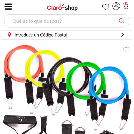
AYARA Bandas Ligas elásticas de resistencia para ejercicio
0
.
Introduce un Código Postal