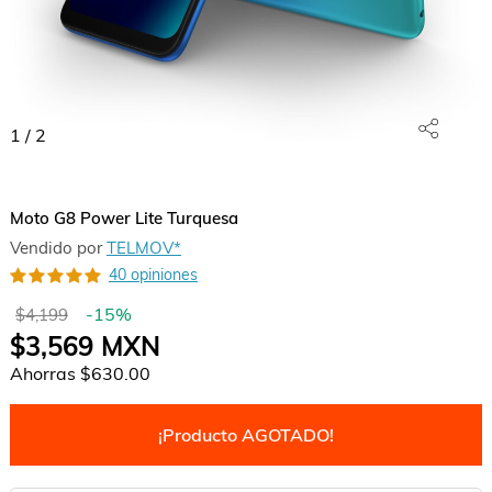
1
/
2
Moto G8 Power Lite Turquesa
Vendido por
TELMOV*
40 opiniones
-
15
%
$4,199
$3,569
MXN
Ahorras
$630.00
¡Producto AGOTADO!