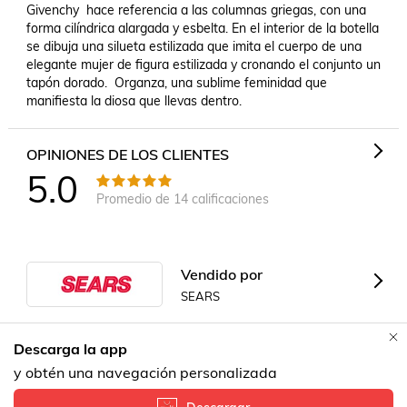
Givenchy  hace referencia a las columnas griegas, con una 
forma cilíndrica alargada y esbelta. En el interior de la botella 
se dibuja una silueta estilizada que imita el cuerpo de una 
elegante mujer de figura estilizada y cronando el conjunto un 
tapón dorado.  Organza, una sublime feminidad que 
manifiesta la diosa que llevas dentro.
OPINIONES DE LOS CLIENTES
5.0
Promedio de
14
calificaciones
Vendido por
SEARS
Descarga la app
Formas de Pago
Contacta a un vendedor!
y obtén una navegación personalizada