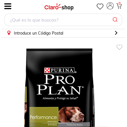
Pro Plan Performance Adulto 13 Kg OptiPower - Alimento p
0
.
Introduce un Código Postal