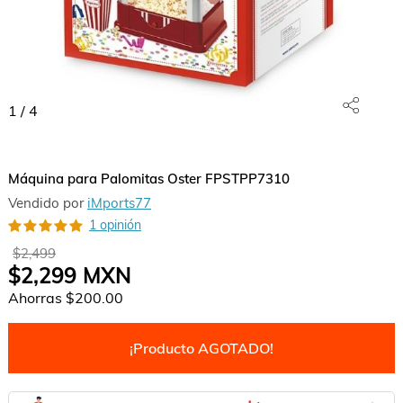
1
/
4
Máquina para Palomitas Oster FPSTPP7310
Vendido por
iMports77
1 opinión
$2,499
$2,299
MXN
Ahorras
$200.00
¡Producto AGOTADO!