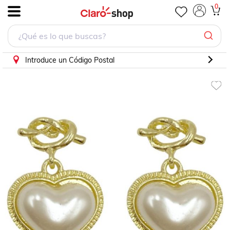
Paleta de Sombras Looks Book Senigmna Revlon
0
.
Introduce un Código Postal