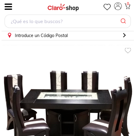
Comedor Moscu 6 sillas y mesa con Luz led y despense
0
.
Introduce un Código Postal