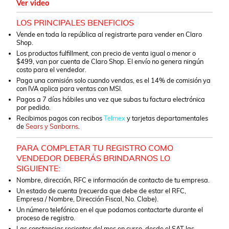
Ver video
LOS PRINCIPALES BENEFICIOS
Vende en toda la república al registrarte para vender en
Claro
Shop
.
Los productos fulfillment, con precio de venta igual o menor o
$499, van por cuenta de Claro Shop. El envío no genera ningún
costo para el vendedor.
Paga una comisión solo cuando vendas, es el 14% de comisión ya
con IVA aplica para ventas con
MSI
.
Pagos a 7 días hábiles
una vez que subas tu factura electrónica
por pedido.
Recibimos pagos con recibos
Telmex
y tarjetas departamentales
de
Sears y Sanborns
.
PARA COMPLETAR TU REGISTRO COMO
VENDEDOR DEBERÁS BRINDARNOS LO
SIGUIENTE:
Nombre, dirección, RFC e información de contacto de tu empresa.
Un estado de cuenta (recuerda que debe de estar el RFC,
Empresa / Nombre, Dirección Fiscal, No. Clabe).
Un número telefónico en el que podamos contactarte durante el
proceso de registro.
Las constancias recientes del mes en curso, desde el SAT las